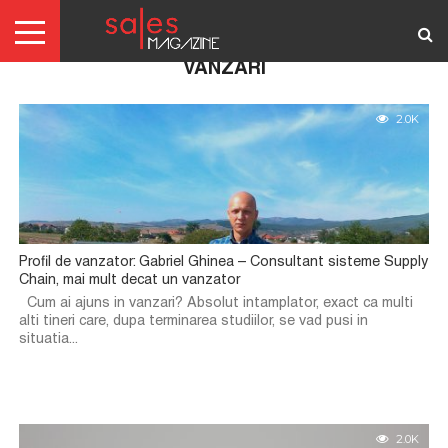
VANZARI
AUTENTIFICARE
2.0K
REDACTORI
ABONAMENTE
ARTICOLE
ARTICOLE
SCRIE-
TERMENI
GRATIS
NE!
SI
CONDITII
Profil de vanzator: Gabriel Ghinea – Consultant sisteme Supply
Chain, mai mult decat un vanzator
Cum ai ajuns in vanzari? Absolut intamplator, exact ca multi
alti tineri care, dupa terminarea studiilor, se vad pusi in
situatia...
2.0K