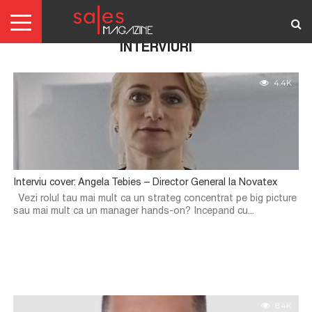
INTERVIURI
AUTENTIFICARE
4.4K
REDACTORI
ABONAMENTE
ARTICOLE
ARTICOLE
SCRIE-
TERMENI
GRATIS
NE!
SI
CONDITII
Interviu cover: Angela Tebies – Director General la Novatex
Vezi rolul tau mai mult ca un strateg concentrat pe big picture
sau mai mult ca un manager hands-on? Incepand cu...
8.4K