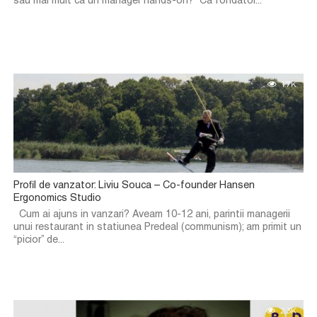
sau mai mult ca un manager hands-on? Ca fondator...
1.7K
Profil de vanzator: Liviu Souca – Co-founder Hansen
Ergonomics Studio
Cum ai ajuns in vanzari? Aveam 10-12 ani, parintii managerii
unui restaurant in statiunea Predeal (communism); am primit un
“picior” de...
2.3K