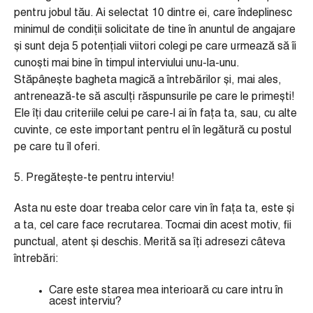
pentru jobul tău. Ai selectat 10 dintre ei, care îndeplinesc
minimul de condiții solicitate de tine în anuntul de angajare
și sunt deja 5 potențiali viitori colegi pe care urmează să îi
cunoști mai bine în timpul interviului unu-la-unu.
Stăpânește bagheta magică a întrebărilor și, mai ales,
antrenează-te să asculți răspunsurile pe care le primești!
Ele îți dau criteriile celui pe care-l ai în fața ta, sau, cu alte
cuvinte, ce este important pentru el în legătură cu postul
pe care tu îl oferi.
5. Pregătește-te pentru interviu!
Asta nu este doar treaba celor care vin în fața ta, este și
a ta, cel care face recrutarea. Tocmai din acest motiv, fii
punctual, atent și deschis. Merită sa îți adresezi câteva
întrebări:
Care este starea mea interioară cu care intru în
acest interviu?