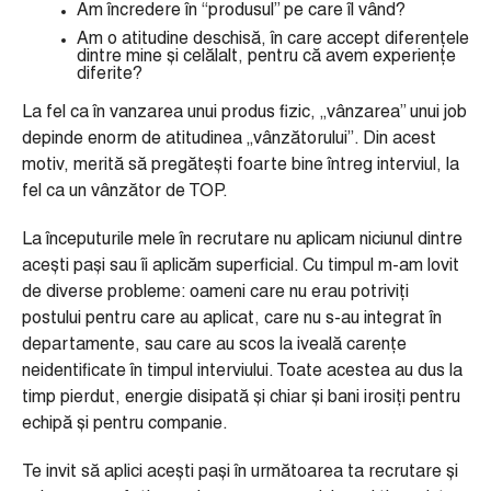
Am încredere în “produsul” pe care îl vând?
Am o atitudine deschisă, în care accept diferențele
dintre mine și celălalt, pentru că avem experiențe
diferite?
La fel ca în vanzarea unui produs fizic, „vânzarea” unui job
depinde enorm de atitudinea „vânzătorului”. Din acest
motiv, merită să pregătești foarte bine întreg interviul, la
fel ca un vânzător de TOP.
La începuturile mele în recrutare nu aplicam niciunul dintre
acești pași sau îi aplicăm superficial. Cu timpul m-am lovit
de diverse probleme: oameni care nu erau potriviți
postului pentru care au aplicat, care nu s-au integrat în
departamente, sau care au scos la iveală carențe
neidentificate în timpul interviului. Toate acestea au dus la
timp pierdut, energie disipată și chiar și bani irosiți pentru
echipă și pentru companie.
Te invit să aplici acești pași în următoarea ta recrutare și