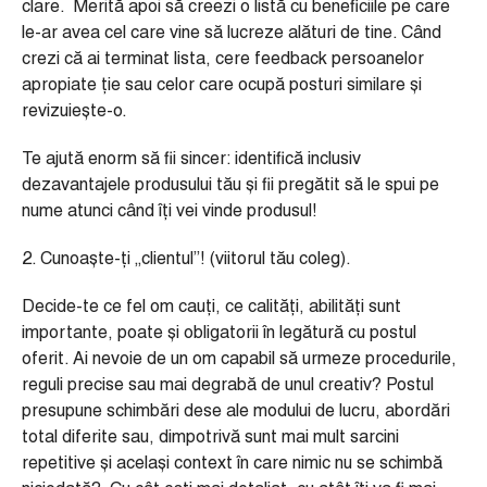
clare. Merită apoi să creezi o listă cu beneficiile pe care
le-ar avea cel care vine să lucreze alături de tine. Când
crezi că ai terminat lista, cere feedback persoanelor
apropiate ție sau celor care ocupă posturi similare și
revizuiește-o.
Te ajută enorm să fii sincer: identifică inclusiv
dezavantajele produsului tău și fii pregătit să le spui pe
nume atunci când îți vei vinde produsul!
2. Cunoaște-ți „clientul”! (viitorul tău coleg).
Decide-te ce fel om cauți, ce calități, abilități sunt
importante, poate și obligatorii în legătură cu postul
oferit. Ai nevoie de un om capabil să urmeze procedurile,
reguli precise sau mai degrabă de unul creativ? Postul
presupune schimbări dese ale modului de lucru, abordări
total diferite sau, dimpotrivă sunt mai mult sarcini
repetitive și același context în care nimic nu se schimbă