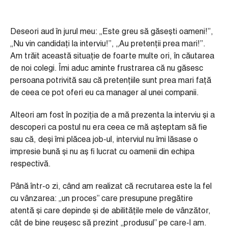
Deseori aud în jurul meu: „Este greu să găsești oameni!”,
„Nu vin candidați la interviu!”, „Au pretenții prea mari!”.
Am trăit această situație de foarte multe ori, în căutarea
de noi colegi. Îmi aduc aminte frustrarea că nu găsesc
persoana potrivită sau că pretențiile sunt prea mari față
de ceea ce pot oferi eu ca manager al unei companii.
Alteori am fost în poziția de a mă prezenta la interviu și a
descoperi ca postul nu era ceea ce mă așteptam să fie
sau că, deși îmi plăcea job-ul, interviul nu îmi lăsase o
impresie bună și nu aș fi lucrat cu oamenii din echipa
respectivă.
Până într-o zi, când am realizat că recrutarea este la fel
cu vânzarea: „un proces” care presupune pregătire
atentă și care depinde și de abilitățile mele de vânzător,
cât de bine reușesc să prezint „produsul” pe care-l am.