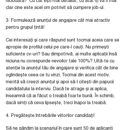
niciodată? Cu cât ești mai detaliat, cu atât îți va fi mai
clar cine este acel om potrivit să cumpere job-ul.
3. Formulează anunțul de angajare cât mai atractiv
pentru grupul țintă!
Cei interesați și care răspund sunt tocmai aceia care se
apropie de profilul celui pe care-l cauți. Nu primești
suficiente cv-uri? Sau dimpotrivă, ai multe aplicații însă
niciuna nu corespunde nevoilor tale 100%? Uită-te cu
atenție la anunțul tău de angajare și verifica cât de bine
oglindește ceea ce tu vinzi. Tocmai din acest motiv,
merită să creezi anunțul și apoi să-l citești din papucii
candidatului la interviu. Dacă te atrage și ai aplica,
înseamnă că ai făcut o treabă foarte bună. În schimb,
dacă simți că ceva lipsește, treci înapoi la treabă.
4. Pregătește întrebările viitorilor candidați!
Să ne gândim la scenariul în care sunt 50 de aplicanți