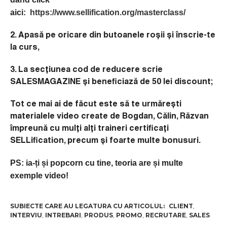
aici:
https://www.sellification.org/masterclass/
2. Apasă pe oricare din butoanele roșii și înscrie-te
la curs,
3. La secțiunea cod de reducere scrie
SALESMAGAZINE și beneficiază de 50 lei discount;
Tot ce mai ai de făcut este să te urmărești
materialele video create de Bogdan, Călin, Răzvan
împreună cu mulți alți traineri certificați
SELLification, precum și foarte multe bonusuri.
PS: ia-ți și popcorn cu tine, teoria are și multe
exemple video!
CLIENT
,
INTERVIU
,
INTREBARI
,
PRODUS
,
PROMO
,
RECRUTARE
,
SALES