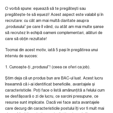
O vorbă spune: eșuează să te pregătești sau
pregătește-te să eșuezi! Acest aspect este valabil și în
recrutare: cu cât am mai multă claritate asupra
„produsului” pe care îl vând, cu atât am mai multe șanse
să recrutez în echipă oameni complementari, alături de
care să obțin rezultate!
Tocmai din acest motiv, iată 5 pași în pregătirea unui
interviu de succes:
1. Cunoaște-ți „produsul”! (ceea ce oferi ca job).
Știm deja că un produs bun are BAC-ul luat. Acest lucru
înseamnă că i-ai identificat beneficiile, avantajele și
caracteristicile. Poți face o listă amănunțită a felului cum
se desfășoară o zi de lucru, ce sarcini presupune, ce
resurse sunt implicate. Dacă vei face asta avantajele
care decurg din caracteristicile postului îți vor fi mult mai