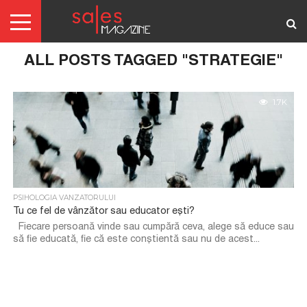
ALL POSTS TAGGED "STRATEGIE"
AUTENTIFICARE
REDACTORI
ABONAMENTE
ARTICOLE
ARTICOLE
SCRIE-
TERMENI
GRATIS
NE!
SI
1.7K
CONDITII
PSIHOLOGIA VANZATORULUI
Tu ce fel de vânzător sau educator ești?
Fiecare persoană vinde sau cumpără ceva, alege să educe sau
să fie educată, fie că este conștientă sau nu de acest...