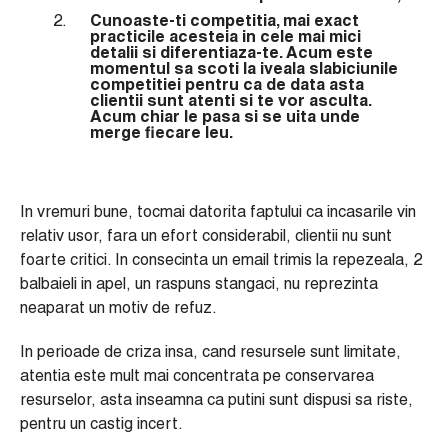
Cunoaste-ti competitia, mai exact
practicile acesteia in cele mai mici
detalii si diferentiaza-te. Acum este
momentul sa scoti la iveala slabiciunile
competitiei pentru ca de data asta
clientii sunt atenti si te vor asculta.
Acum chiar le pasa si se uita unde
merge fiecare leu.
In vremuri bune, tocmai datorita faptului ca incasarile vin
relativ usor, fara un efort considerabil, clientii nu sunt
foarte critici. In consecinta un email trimis la repezeala, 2
balbaieli in apel, un raspuns stangaci, nu reprezinta
neaparat un motiv de refuz.
In perioade de criza insa, cand resursele sunt limitate,
atentia este mult mai concentrata pe conservarea
resurselor, asta inseamna ca putini sunt dispusi sa riste,
pentru un castig incert.