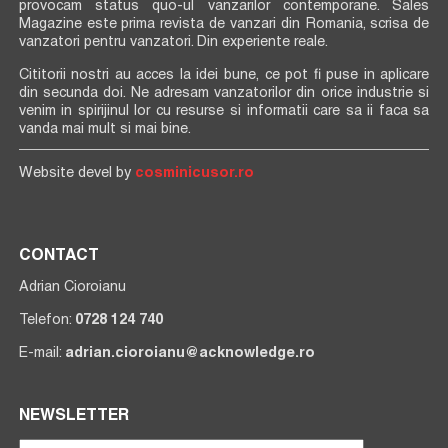
provocam status quo-ul vanzarilor contemporane. Sales
Magazine este prima revista de vanzari din Romania, scrisa de
vanzatori pentru vanzatori. Din experiente reale.
Cititorii nostri au acces la idei bune, ce pot fi puse in aplicare
din secunda doi. Ne adresam vanzatorilor din orice industrie si
venim in spirijinul lor cu resurse si informatii care sa ii faca sa
vanda mai mult si mai bine.
Website devel by
cosminicusor.ro
CONTACT
Adrian Cioroianu
Telefon:
0728 124 740
E-mail:
adrian.cioroianu@acknowledge.ro
NEWSLETTER