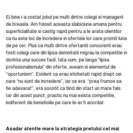
Ei bine i-a costat jobul pe multi dintre colegii si managerii
de breasla. Am folosit aceasta slabiciune umana pentru
superficialitate si castig rapid pentru a le arata clientilor
ca nu este loc de incredere in ofertele lor care promit luna
de pe cer. Plus ca multi dintre ofertantii concurenti erau
fosti colegi care din lipsa demnitatii migrau la competitie in
dorinta unui succes facil. Iata cum, pe langa “lipsa
profesionalismului” din oferte, aveam si elementul de
“oportunism”. Evident ca erau etichetati rapid drept cei
care “nu sunt de incredere”, iar ce era “prea frumos sa
fie adevarat”, era socotit ca fiind din start un mare fals.
Iar din acest punct, practic nu mai exista competitie,
indiferent de beneficiile pe care le-ar fi acordat.
Asadar atentie mare la strategia pretului cel mai