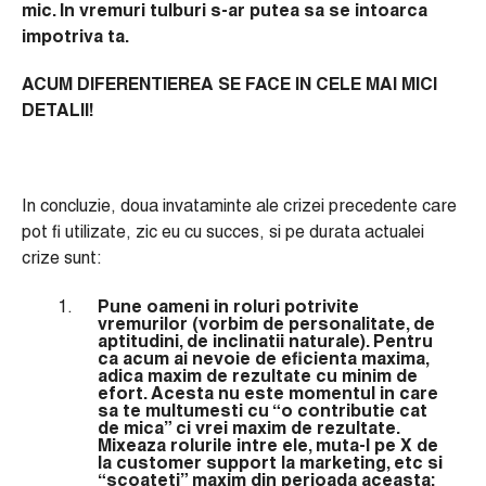
mic. In vremuri tulburi s-ar putea sa se intoarca
impotriva ta.
ACUM DIFERENTIEREA SE FACE IN CELE MAI MICI
DETALII!
In concluzie, doua invataminte ale crizei precedente care
pot fi utilizate, zic eu cu succes, si pe durata actualei
crize sunt:
Pune oameni in roluri potrivite
vremurilor (vorbim de personalitate, de
aptitudini, de inclinatii naturale). Pentru
ca acum ai nevoie de eficienta maxima,
adica maxim de rezultate cu minim de
efort. Acesta nu este momentul in care
sa te multumesti cu “o contributie cat
de mica” ci vrei maxim de rezultate.
Mixeaza rolurile intre ele, muta-l pe X de
la customer support la marketing, etc si
“scoateti” maxim din perioada aceasta;