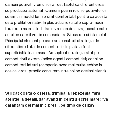
oameni potriviti vremurilor a fost faptul ca diferentierea
se producea automat. Oamenii pusi in rolurile potrivite lor
se simt in mediul lor, se simt comfortabil pentru ca acesta
este profilul lor nativ. In plus aduc rezultate supra-medii
fara prea mare efort. Iar in vremuri de criza, acesta este
aurul pe care il vrei in compania ta. Si asa s-a si intamplat.
Principalul element pe care am construit strategia de
diferentiere fata de competitorii din piata a fost
superficialitatea umana. Am aplicat strategia atat pe
competitiorii externi (adica agentii competitiei) cat si pe
competitorii interni (compania avea mai multe echipe in
acelasi oras, practic concuram intre noi pe aceiasi clienti).
Stii cat costa o oferta, trimisa la repezeala, fara
atentie la detalii, dar avand in centru scris mare: “va
garantam cel mai mic pret”, pe timp de criza?