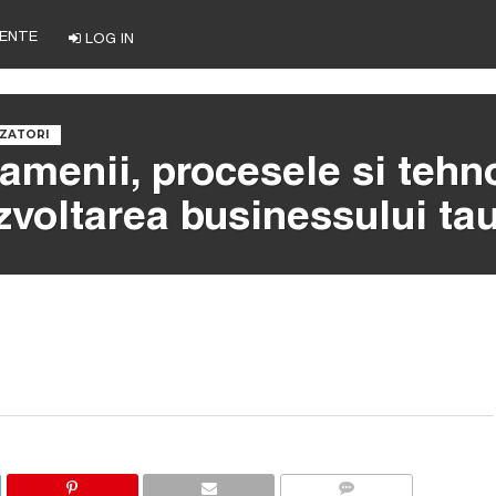
ENTE
LOG IN
ZATORI
oamenii, procesele si tehn
zvoltarea businessului tau