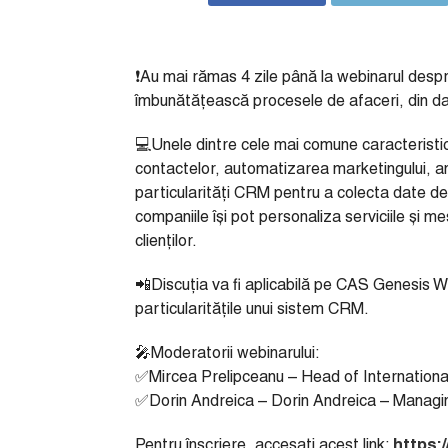
❗Au mai rămas 4 zile până la webinarul desp
îmbunătățească procesele de afaceri, din da
💻Unele dintre cele mai comune caracteristic
contactelor, automatizarea marketingului, anal
particularități CRM pentru a colecta date des
companiile își pot personaliza serviciile și 
clienților.
📲Discuția va fi aplicabilă pe CAS Genesis 
particularitățile unui sistem CRM.
🎤Moderatorii webinarului:
✅Mircea Prelipceanu – Head of Internation
✅Dorin Andreica – Dorin Andreica – Managin
Pentru înscriere, accesați acest link:
https:/