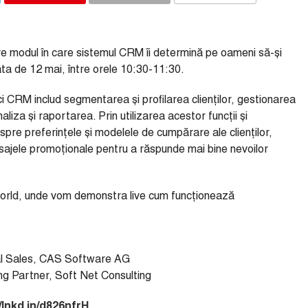
COMMENTS
re modul în care sistemul CRM îi determină pe oameni să-și
ta de 12 mai, între orele 10:30-11:30.
i CRM includ segmentarea și profilarea clienților, gestionarea
iza și raportarea. Prin utilizarea acestor funcții și
pre preferințele și modelele de cumpărare ale clienților,
mesajele promoționale pentru a răspunde mai bine nevoilor
World, unde vom demonstra live cum funcționează
al Sales, CAS Software AG
g Partner, Soft Net Consulting
/lnkd.in/d826nfrH