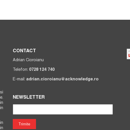
CONTACT
Adrian Cioroianu
Telefon:
0728 124 740
E-mail:
adrian.cioroianu@acknowledge.ro
si
NEWSLETTER
e.
in
in
in
in