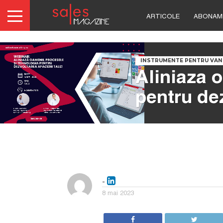
ARTICOLE
ABONAM
INSTRUMENTE PENTRU VAN
Aliniaza 
pentru de
-
8 mai 2023