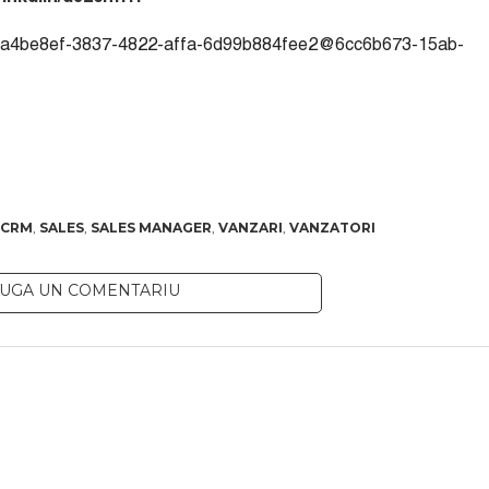
t/8a4be8ef-3837-4822-affa-6d99b884fee2@6cc6b673-15ab-
CRM
,
SALES
,
SALES MANAGER
,
VANZARI
,
VANZATORI