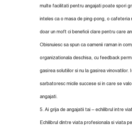
multe facilitati pentru angajati poate spori 
inteles ca o masa de ping-pong, o cafeteria 
doar un moft ci beneficii clare pentru care ang
Obisnuiesc sa spun ca oamenii raman in compan
organizationala deschisa, cu feedback perma
gasirea solutiilor si nu la gasirea vinovatilo
sarbatoresc micile succese si in care se va
angajati.
5. Ai grija de angajatii tai – echilibrul intre 
Echilibrul dintre viata profesionala si viata p