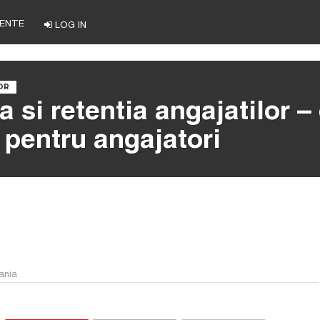
ENTE
LOG IN
OR
a si retentia angajatilor –
 pentru angajatori
ania