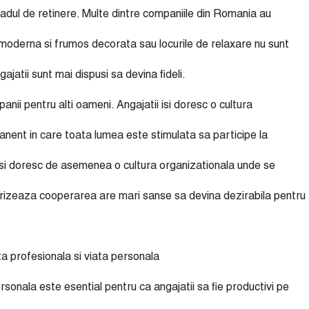
gradul de retinere. Multe dintre companiile din Romania au
moderna si frumos decorata sau locurile de relaxare nu sunt
ajatii sunt mai dispusi sa devina fideli.
ii pentru alti oameni. Angajatii isi doresc o cultura
nent in care toata lumea este stimulata sa participe la
r. Isi doresc de asemenea o cultura organizationala unde se
lorizeaza cooperarea are mari sanse sa devina dezirabila pentru
viata profesionala si viata personala
ersonala este esential pentru ca angajatii sa fie productivi pe