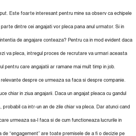
put. Este foarte interesant pentru mine sa observ ca echipele
arte dintre cei angajati vor pleca pana anul urmator. Si in
 intentia de angajare conteaza? Pentru ca in mod evident daca
jezi va pleca, intregul proces de recrutare va urmari aceasta
ul pentru care angajatii ar ramane mai mult timp in job.
si relevante despre ce urmeaza sa faca si despre companie.
e chiar in ziua angajarii. Daca un angajat pleaca cu gandul
probabil ca intr-un an de zile chiar va pleca. Dar atunci cand
 care urmeaza sa-l faca si de cum functioneaza lucrurile in
a de “engagement” are toate premisele de a fi o decizie pe