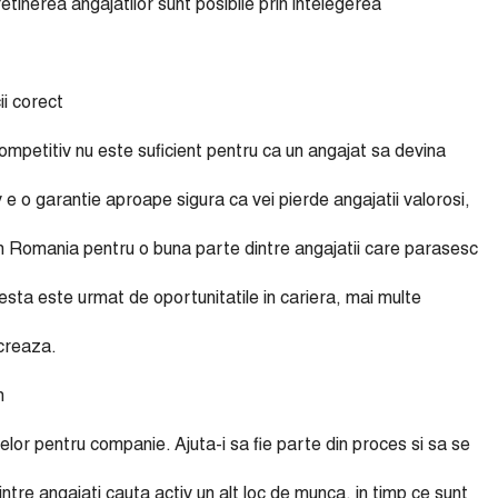
 retinerea angajatilor sunt posibile prin intelegerea
ii corect
competitiv nu este suficient pentru ca un angajat sa devina
v e o garantie aproape sigura ca vei pierde angajatii valorosi,
in Romania pentru o buna parte dintre angajatii care parasesc
cesta este urmat de oportunitatile in cariera, mai multe
ucreaza.
n
atelor pentru companie. Ajuta-i sa fie parte din proces si sa se
dintre angajati cauta activ un alt loc de munca, in timp ce sunt