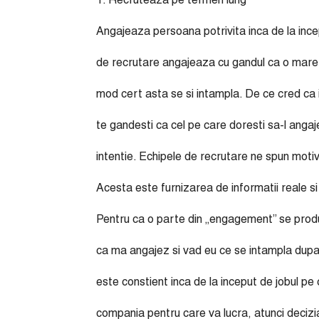
1. Recruteaza pe termen lung
Angajeaza persoana potrivita inca de la ince
de recrutare angajeaza cu gandul ca o mare p
mod cert asta se si intampla. De ce cred ca
te gandesti ca cel pe care doresti sa-l anga
intentie. Echipele de recrutare ne spun motiv
Acesta este furnizarea de informatii reale 
Pentru ca o parte din „engagement” se produc
ca ma angajez si vad eu ce se intampla dupa, 
este constient inca de la inceput de jobul pe
compania pentru care va lucra, atunci decizi