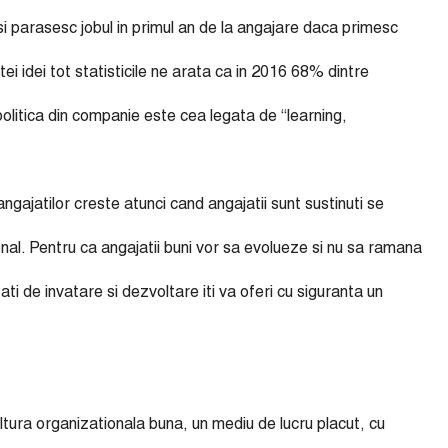
isi parasesc jobul in primul an de la angajare daca primesc
ei idei tot statisticile ne arata ca in 2016 68% dintre
olitica din companie este cea legata de “learning,
ngajatilor creste atunci cand angajatii sunt sustinuti se
onal. Pentru ca angajatii buni vor sa evolueze si nu sa ramana
tati de invatare si dezvoltare iti va oferi cu siguranta un
ltura organizationala buna, un mediu de lucru placut, cu