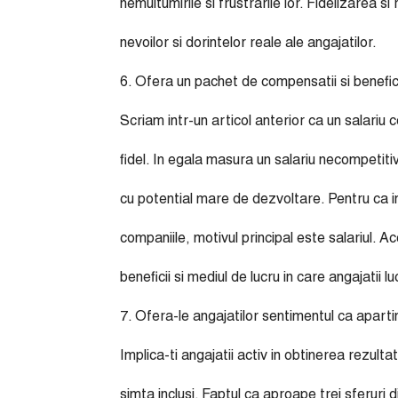
nemultumirile si frustrarile lor. Fidelizarea si
nevoilor si dorintelor reale ale angajatilor.
6. Ofera un pachet de compensatii si benefic
Scriam intr-un articol anterior ca un salariu 
fidel. In egala masura un salariu necompetiti
cu potential mare de dezvoltare. Pentru ca 
companiile, motivul principal este salariul. A
beneficii si mediul de lucru in care angajatii l
7. Ofera-le angajatilor sentimentul ca aparti
Implica-ti angajatii activ in obtinerea rezult
simta inclusi. Faptul ca aproape trei sferuri 