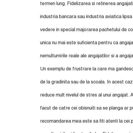
termen lung. Fidelizarea si retinerea angajat
industria bancara sau industria aviatica lipsa 
vedere in special majorarea pachetului de c
unica nu mai este suficienta pentru ca angaja
nemultumirile reale ale angajatilor si a angajat
Un exemplu de frustrare la care ma gandesc es
de la gradinita sau de la scoala. In acest caz
reduce mult nivelul de stres al unui angajat.
facut de catre cei obisnuiti sa se planga ar 
recomandarea mea este sa fiti atenti la cei pr