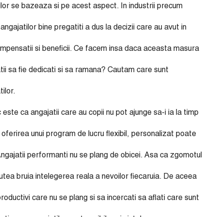
ilor se bazeaza si pe acest aspect. In industrii precum
angajatilor bine pregatiti a dus la decizii care au avut in
ompensatii si beneficii. Ce facem insa daca aceasta masura
tii sa fie dedicati si sa ramana? Cautam care sunt
ilor.
te ca angajatii care au copii nu pot ajunge sa-i ia la timp
 oferirea unui program de lucru flexibil, personalizat poate
 Angajatii performanti nu se plang de obicei. Asa ca zgomotul
putea bruia intelegerea reala a nevoilor fiecaruia. De aceea
oductivi care nu se plang si sa incercati sa aflati care sunt