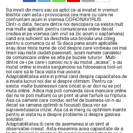
COMMENTS
Sa inveti din mers sau sa aplici ce-ai invatat in vremuri
linistite cam asta-i provocarea cea mare cu care ne
confruntam acum in vremea CORONAVIRUS.
Dintr-o data, fiecare dintre noi descopera ca exista mult
mai multe aplicatii pentru comunicarea online decat
credea el pe vremea (am vrut sa zic acum o saptamana)
cand era suficient sa deschida usa biroului unui coleg
pentru a comunica cu el. Si daca pana acum aplicatiile
erau doar niste nume de cod despre care vorbeau cei mai
tineri sau niste ciudati pasionati, acum numele canalelor
de comunicare online se afla pe buzele tuturor. Multi
dintre ce-i pe care-i cunosc nu s-au mutat „acasa”, s-au
mutat online si invata sarguinciosi sa foloseasca tool-uri
noi care sa le faca viata mai usoara.
Adaptabilitatea este in primul rand despre capacitatea de
a invata lucruri noi dar si despre otimism. Pentru ca
exista multe businessuri care oricat si-ar dori nu se pot
muta online, Adica mai poti comanda ceva mancare online
dar nu te poti multumi cu un print al unei farfurii cu friptura.
Asa ca oamenii care conduc astfel de business-uri n-au
decat sa ramana optimiti si focusati daca vor sa
supravietuiasca crizei. Asa ca ei merg cu optimism inainte
pentru ei viata nu e despre probleme ci despre gasirea
solutiilor.
Adaptabilitatea iti cere de asemenea si un simt al
observatiei cresut. Asta inseamna acea capacitate de a