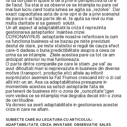
te da doi pasi in spate si de a privi in perspectiva la ce e
de facut. Sa stai si sa observi ce se intampla nu pare cel
mai bun lucru cand toata lumea se agita sa „rezolve”. Dar
exact capacitatea asta de a ne opri si de a privi scenariul
de parca n-ai face parte din el, te ajuta sa revii cu mai
multa claritate si sa gasesti solutii.
Un alt aspect al adaptabilitatii la criza il reprezinta
gestionarea asteptarilor. Inaintea crizei
CORONAVIRUS asteptarile noastre referitoare la cum
va functiona business-ul se bazau pe niste previziuni
destul de clare, pe niste statistici si reguli de cauza efect
care-ti dadeau o buna predictibilitate asupra a ceea ce
urma sa se intample. Zilele acestea pare ca tot ce am
anticipat anterior nu mai funtioneaza.
O parte dintre companiile pe care le stiam „pe val” au
avut dificultati mari si neprevazute in business din diverse
motive (transport, productie etc) altele au inflorit
surprinzator asemeni lui Fat Frumos crescand intr-o zi cat
altii intr-un an. Asa ca adaptabilitatea presupune in
momentele acestea sa setezi asteptarile fata de
partenerii de business intr-o zona de „curiozitate”(gen
vom vedea ce se intampla) mai degraba decat intr-o zona
de certitudine.
Va doresc sa aveti adaptabilitate in gestionarea acestei
crize in care ne aflam.
ADAPTABILITATE
,
CRIZA
,
INVATARE
,
OBSERVATIE
,
SALES