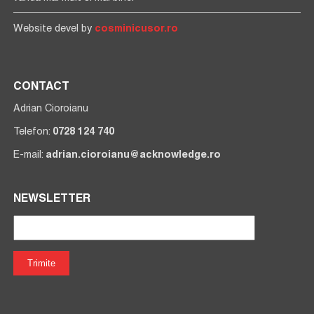
Website devel by
cosminicusor.ro
CONTACT
Adrian Cioroianu
Telefon:
0728 124 740
E-mail:
adrian.cioroianu@acknowledge.ro
NEWSLETTER