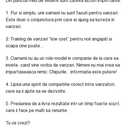
Din punctul meu de vedere sunt cateva lucruri importante:
1. Pur si simplu, unii oameni nu sunt facuti pentru vanzari.
Este doar o conjunctura prin care ei ajung sa lucreze in
vanzari.
2. Training de vanzari “low cost” pentru noii angajati si
scapa cine poate…
3. Oamenii nu au un role-model in companie de la care sa
invete, cand vine vorba de vanzari. Nimeni nu mai vrea sa
impartaseasca nimic. Chipurile…informatia este putere!
4. Lipsa unui spirit de competitie corect intre vanzatori,
care sa ii ajute sa se dezvolte.
5. Presiunea de a livra rezultate intr-un timp foarte scurt,
care ii face pe multi sa renunte.
Tu ce crezi?