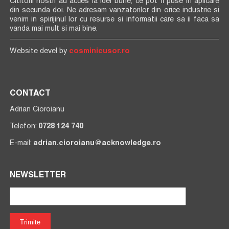
Cititorii nostri au acces la idei bune, ce pot fi puse in aplicare
din secunda doi. Ne adresam vanzatorilor din orice industrie si
venim in spirijinul lor cu resurse si informatii care sa ii faca sa
vanda mai mult si mai bine.
Website devel by
cosminicusor.ro
CONTACT
Adrian Cioroianu
Telefon:
0728 124 740
E-mail:
adrian.cioroianu@acknowledge.ro
NEWSLETTER