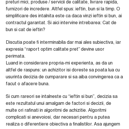
preturi mici, produse / servicii de calitate, livrare rapida,
furnizori de incredere. Altfel spus: ieftin, bun si la timp. O
simplificare des intalnita este ca daca vinzi ieftin si bun, ai
contractul garantat. Si aici intervine intrebarea: Cat de
bun si cat de ieftin?
Discutia poate fi interminabila dar mai ales subiectiva, iar
expresia “raport optim calitate pret” devine usor
perimata.
Luand in considerare propria-mi experienta, as da un
altfel de raspuns: un achizitor isi doreste sa poata lua cu
usurinta decizia de cumparare si sa aiba convingerea ca a
facut o afacere buna.
Si cum rareori se intalneste cu “ieftin si bun”, decizia sa
este rezultatul unui amalgam de factori si decizii, de
multe ori rafinati in algoritmi de achizitie. Algoritmi
complicati si anevoiosi, dar necesari pentru a putea
realiza o diferentiere obiectiva a finalistilor. Asa ajungem