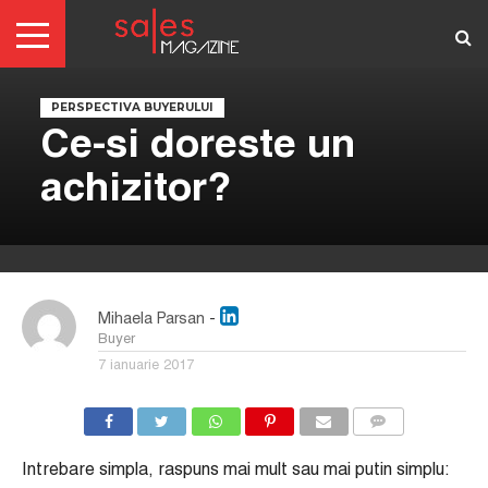
PERSPECTIVA BUYERULUI
AUTENTIFICARE
Ce-si doreste un
REDACTORI
ABONAMENTE
ARTICOLE
ARTICOLE
SCRIE-
TERMENI
GRATIS
NE!
SI
CONDITII
achizitor?
Mihaela Parsan
-
Buyer
7 ianuarie 2017
COMMENTS
Intrebare simpla, raspuns mai mult sau mai putin simplu: