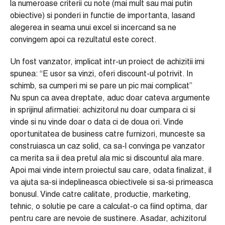
la numeroase criterii cu note (mai mult sau mai putin
obiective) si ponderi in functie de importanta, lasand
alegerea in seama unui excel si incercand sa ne
convingem apoi ca rezultatul este corect.
Un fost vanzator, implicat intr-un proiect de achizitii imi
spunea: “E usor sa vinzi, oferi discount-ul potrivit. In
schimb, sa cumperi mi se pare un pic mai complicat”
Nu spun ca avea dreptate, aduc doar cateva argumente
in sprijinul afirmatiei: achizitorul nu doar cumpara ci si
vinde si nu vinde doar o data ci de doua ori. Vinde
oportunitatea de business catre furnizori, munceste sa
construiasca un caz solid, ca sa-l convinga pe vanzator
ca merita sa ii dea pretul ala mic si discountul ala mare.
Apoi mai vinde intern proiectul sau care, odata finalizat, il
va ajuta sa-si indeplineasca obiectivele si sa-si primeasca
bonusul. Vinde catre calitate, productie, marketing,
tehnic, o solutie pe care a calculat-o ca fiind optima, dar
pentru care are nevoie de sustinere. Asadar, achizitorul