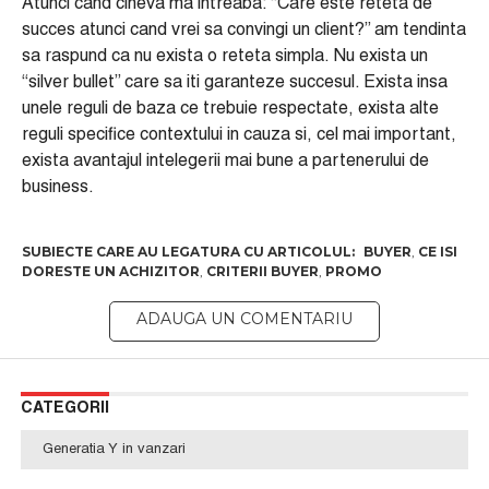
Atunci cand cineva ma intreaba: “Care este reteta de
succes atunci cand vrei sa convingi un client?” am tendinta
sa raspund ca nu exista o reteta simpla. Nu exista un
“silver bullet” care sa iti garanteze succesul. Exista insa
unele reguli de baza ce trebuie respectate, exista alte
reguli specifice contextului in cauza si, cel mai important,
exista avantajul intelegerii mai bune a partenerului de
business.
BUYER
,
CE ISI
DORESTE UN ACHIZITOR
,
CRITERII BUYER
,
PROMO
CATEGORII
Generatia Y in vanzari