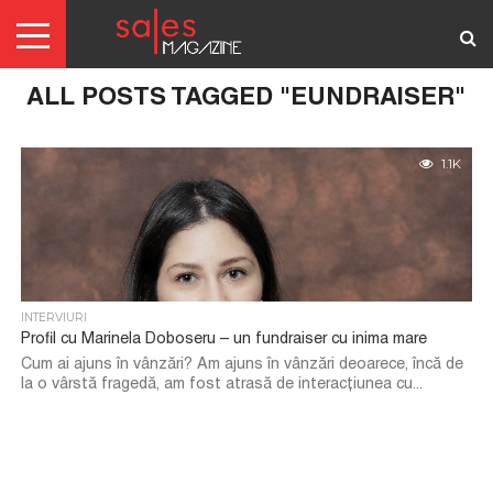
ALL POSTS TAGGED "EUNDRAISER"
AUTENTIFICARE
REDACTORI
ABONAMENTE
ARTICOLE
ARTICOLE
SCRIE-
TERMENI
GRATIS
NE!
SI
1.1K
CONDITII
INTERVIURI
Profil cu Marinela Doboseru – un fundraiser cu inima mare
Cum ai ajuns în vânzări? Am ajuns în vânzări deoarece, încă de
la o vârstă fragedă, am fost atrasă de interacțiunea cu...