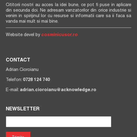
Cititorii nostri au acces la idei bune, ce pot fi puse in aplicare
din secunda doi. Ne adresam vanzatorilor din orice industrie si
venim in spirijinul lor cu resurse si informatii care sa ii faca sa
vanda mai mult si mai bine.
Website devel by
cosminicusor.ro
CONTACT
Adrian Cioroianu
Telefon:
0728 124 740
E-mail:
adrian.cioroianu@acknowledge.ro
NEWSLETTER