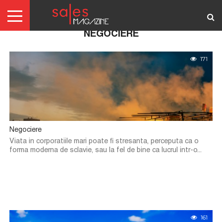
NEGOCIERE
AUTENTIFICARE
171
REDACTORI
ABONAMENTE
ARTICOLE
ARTICOLE
SCRIE-
TERMENI
GRATIS
NE!
SI
CONDITII
Negociere
Viata in corporatiile mari poate fi stresanta, perceputa ca o
forma moderna de sclavie, sau la fel de bine ca lucrul intr-o...
161