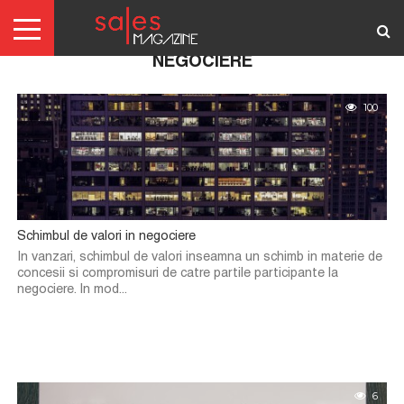
NEGOCIERE
AUTENTIFICARE
100
REDACTORI
ABONAMENTE
ARTICOLE
ARTICOLE
SCRIE-
TERMENI
GRATIS
NE!
SI
CONDITII
Schimbul de valori in negociere
In vanzari, schimbul de valori inseamna un schimb in materie de
concesii si compromisuri de catre partile participante la
negociere. In mod...
6