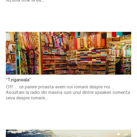
rezuma doar la ea....
250
“Tziganeala”
Off… ce parere proasta avem noi romanii despre noi…
Ascultam la radio din masina cum unul dintre speakeri comenta
ceva despre romanii...
134