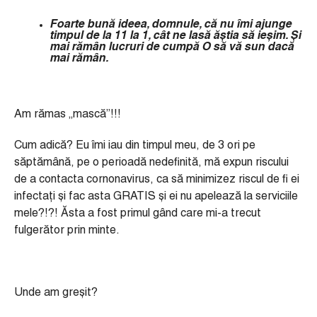
Foarte bună ideea, domnule, că nu îmi ajunge
timpul de la 11 la 1, câ
t ne las
ă ăștia să ieșim. Și
mai rămân lucruri de cumpă
O s
ă vă
sun dac
ă
mai rămân.
Am rămas „mască”!!!
Cum adică? Eu îmi iau din timpul meu, de 3 ori pe
săptămână, pe o perioadă nedefinită, mă expun riscului
de a contacta cornonavirus, ca să minimizez riscul de fi ei
infectați și fac asta GRATIS și ei nu apelează la serviciile
mele?!?! Ăsta a fost primul gând care mi-a trecut
fulgerător prin minte.
Unde am greșit?