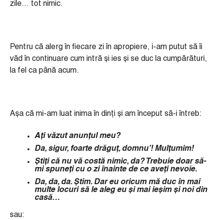
zile… tot nimic.
Pentru că alerg în fiecare zi în apropiere, i-am putut să îi
văd în continuare cum intră și ies și se duc la cumpărături,
la fel ca până acum.
Așa că mi-am luat inima în dinți și am început să-i întreb:
Ați văzut anunțul meu?
Da, sigur, foarte drăguț, domnu
’
! Mul
ț
umim!
Știț
i c
ă nu vă
cost
ă nimic, da? Trebuie doar să-
mi spuneți cu o zi înainte de ce aveți nevoie.
Da, da, da. Știm. Dar eu oricum mă duc în mai
multe locuri să le aleg eu și mai ieșim și noi din
casă…
sau: