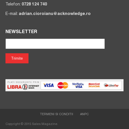
Telefon:
0728 124 740
E-mail:
adrian.cioroianu@acknowledge.ro
NEWSLETTER
TERMENI SI CONDITII
ANPC
Articole gratuite
Vezi sectiunea noastra de >
Copyright © 2015 Sales Magazine.