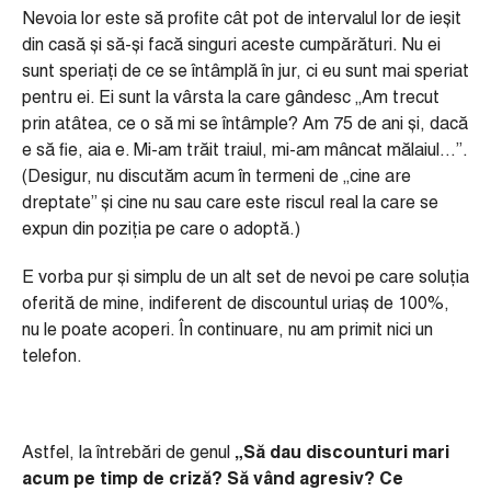
Nevoia lor este să profite cât pot de intervalul lor de ieșit
din casă și să-și facă singuri aceste cumpărături. Nu ei
sunt speriați de ce se întâmplă în jur, ci eu sunt mai speriat
pentru ei. Ei sunt la vârsta la care gândesc „Am trecut
prin atâtea, ce o să mi se întâmple? Am 75 de ani și, dacă
e să fie, aia e. Mi-am trăit traiul, mi-am mâncat mălaiul…”.
(Desigur, nu discutăm acum în termeni de „cine are
dreptate” și cine nu sau care este riscul real la care se
expun din poziția pe care o adoptă.)
E vorba pur și simplu de un alt set de nevoi pe care soluția
oferită de mine, indiferent de discountul uriaș de 100%,
nu le poate acoperi. În continuare, nu am primit nici un
telefon.
Astfel, la întrebări de genul
„Să dau discounturi mari
acum pe timp de criză
?
Să vâ
nd agresiv?
Ce