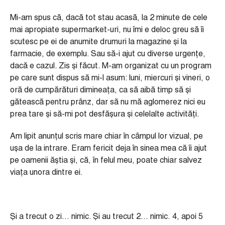
Mi-am spus că, dacă tot stau acasă, la 2 minute de cele
mai apropiate supermarket-uri, nu îmi e deloc greu să îi
scutesc pe ei de anumite drumuri la magazine și la
farmacie, de exemplu. Sau să-i ajut cu diverse urgențe,
dacă e cazul. Zis și făcut. M-am organizat cu un program
pe care sunt dispus să mi-l asum: luni, miercuri și vineri, o
oră de cumpărături dimineața, ca să aibă timp să și
gătească pentru prânz, dar să nu mă aglomerez nici eu
prea tare și să-mi pot desfășura și celelalte activități.
Am lipit anunțul scris mare chiar în câmpul lor vizual, pe
ușa de la intrare. Eram fericit deja în sinea mea că îi ajut
pe oamenii ăștia și, că, în felul meu, poate chiar salvez
viața unora dintre ei.
Și a trecut o zi… nimic. Și au trecut 2… nimic. 4, apoi 5