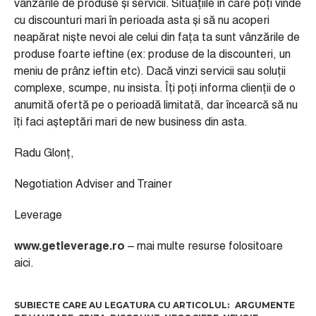
vânzările de produse și servicii. Situațiile în care poți vinde
cu discounturi mari în perioada asta și să nu acoperi
neapărat niște nevoi ale celui din fața ta sunt vânzările de
produse foarte ieftine (ex: produse de la discounteri, un
meniu de prânz ieftin etc). Dacă vinzi servicii sau soluții
complexe, scumpe, nu insista. Îți poți informa clienții de o
anumită ofertă pe o perioadă limitată, dar încearcă să nu
îți faci așteptări mari de new business din asta.
Radu Glonț,
Negotiation Adviser and Trainer
Leverage
www.getleverage.ro
– mai multe resurse folositoare
aici.
ARGUMENTE