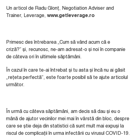
Un articol de Radu Glonț, Negotiation Adviser and
Trainer, Leverage,
www.getleverage.ro
Primesc des întrebarea „Cum să vând acum că e
criză?” și, recunosc, ne-am adresat-o și noi în companie
de câteva ori în ultimele săptămâni.
În cazul în care te-ai întrebat și tu asta și încă nu ai găsit
„rețeta perfectă”, este foarte posibil să te ajute articolul
următor.
În urmă cu câteva săptămâni, am decis să dau și eu o
mână de ajutor vecinilor mei mai în vârstă din bloc, despre
care se știe deja din statistici că sunt mult mai expuși la
riscul de complicații în urma infectării cu virusul COVID-19.