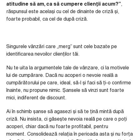
atitudine să am, ca să cumpere clienții acum?”
,
răspunsul este același cu cel de dinainte de criză și,
foarte probabil, ca cel de după criză.
Singurele vânzări care „merg” sunt cele bazate pe
identificarea nevoilor clienților tăi.
Nu te uita la argumentele tale de vânzare, ci la motivele
lui de cumpărare. Dacă nu acoperi o nevoie reală a
cumpărătorului pe care, ideal, să-l și faci să ți-o confirme
înainte, nu propune nimic. Șansele să vinzi sunt foarte
mici, indiferent de discount.
Ai în schimb șanse să agasezi și să te țină mintă după
criză. Nu insista, ci găsește nevoia reală pe care o poți
acoperi, chiar dacă nu foarte profitabil, pentru
moment. Consolidează relația în perioada asta și nu forța