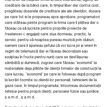
marfa lor cu mașinile firmei la care încă lucrau; agenți de
creditare de la bănci care, în timpul liber dar contra cost,
pregăteau dosarele de creditare ale ale clienților, dosare
pe care tot ei le propuneau spre aprobare; programatori
care stăteau peste program la firma care îi plătea dar o
făceau ca să lucreze pentru propriile proiecte de
freelancer-i; angajați care ziua dormeau, practic, la
servici, pentru că noaptea puneau muzică prin cluburi;
oameni care îi spuneau șefului că vor lucra joi și vineri în
regim de telemuncă dar ei făceau decorațiuni sau
sculptau în fructe pentru nunți care se desfășurau
sâmbătă și duminică; zugravi care făceau ”economii” la
materialele deja plătite de clienții firmelor de construcții la
care lucrau, ”economii” pe care le foloseau după program
la lucrări tocmite cu clienții lor personali; tehnicieni de la
gaze care, în timpul programului, întocmeau documentații
tehnice pentru proprii clienți, persoane fizice sau juridice;
ș.a.m.d., ș.a.m.d. .