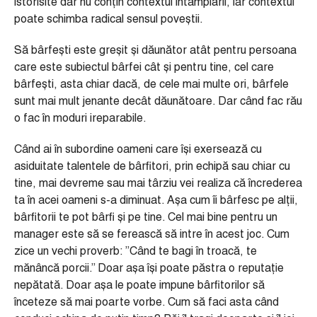
istorisite dar nu conțin contextul întâmplării, iar contextul
poate schimba radical sensul poveștii.
Să bârfești este greșit și dăunător atât pentru persoana
care este subiectul bârfei cât și pentru tine, cel care
bârfești, asta chiar dacă, de cele mai multe ori, bârfele
sunt mai mult jenante decât dăunătoare. Dar când fac rău
o fac în moduri ireparabile.
Când ai în subordine oameni care își exersează cu
asiduitate talentele de bârfitori, prin echipă sau chiar cu
tine, mai devreme sau mai târziu vei realiza că încrederea
ta în acei oameni s-a diminuat. Așa cum îi bârfesc pe alții,
bârfitorii te pot bârfi și pe tine. Cel mai bine pentru un
manager este să se ferească să intre în acest joc. Cum
zice un vechi proverb: ”Când te bagi în troacă, te
mănâncă porcii.” Doar așa își poate păstra o reputație
nepătată. Doar așa le poate impune bârfitorilor să
înceteze să mai poarte vorbe. Cum să faci asta când