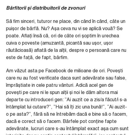
Bârfitorii și distribuitorii de zvonuri
Să fim sinceri, tuturor ne place, din când în când, câte un
puișor de bârfă. Nu? Așa ceva nu vi se aplică vouă? Se
poate. Aflați însă că, ori de câte ori șoptim în urechea
cuiva o poveste (amuzantă, picantă sau ușor, ușor
răutăcioasă) aflată de la alții, despre o persoană care nu
este de față, de fapt, bârfim.
Am văzut asta pe Facebook de milioane de ori. Povești
care nu au fost verificate daca sunt adevărate sau false,
împrăștiate in cele patru vânturi. Adică acel gen de
povești pe care ni le spun alții și noi le dăm altora mai
departe cu introduceri gen: ”Ai auzit ce a zis/a făcut/i s-a
întâmplat lui cutare?”, ”Hai să îți zic una bună!”, ”Ai auzit-
o pe asta?”, fără să ne întrebăm dacă e bine să o facem,
dacă e corect să o facem. Bârfele pot conține fapte
adevărate, lucruri care s-au întâmplat exact așa cum sunt