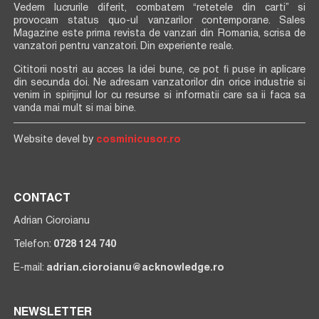
Vedem lucrurile diferit, combatem “retetele din carti” si
provocam status quo-ul vanzarilor contemporane. Sales
Magazine este prima revista de vanzari din Romania, scrisa de
vanzatori pentru vanzatori. Din experiente reale.
Cititorii nostri au acces la idei bune, ce pot fi puse in aplicare
din secunda doi. Ne adresam vanzatorilor din orice industrie si
venim in spirijinul lor cu resurse si informatii care sa ii faca sa
vanda mai mult si mai bine.
Website devel by
cosminicusor.ro
CONTACT
Adrian Cioroianu
Telefon:
0728 124 740
E-mail:
adrian.cioroianu@acknowledge.ro
NEWSLETTER