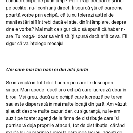
conduci echipa de puțin timp? Păi îl tragi deoparte și îl iei
pe ocolite, nu-l confrunți direct. Îi spui că știi că oarecine
poartă vorbe prin echipă, că tu nu tolerezi astfel de
manifestări și îl întrebi dacă el știe, din întâmplare, despre
cine e vorba? Mai mult ca sigur că o să spună că habar n-
are. Tu roagă-l doar să vină să îți spună dacă află ceva. Fii
sigur că va înțelege mesajul.
Cei care mai fac bani și din altă parte
Se întâmplă în tot felul. Lucruri pe care le descoperi
singur. Mai repede, dacă ai o echipă care lucrează doar în
birou. Mai greu, dacă ai o echipă care lucrează pe teren
sau este dispersată în mai multe locații din țară. Am văzut
și auzit despre multe cazuri dar, cu siguranță, nu le-am
auzit pe toate: agenți de la firme de distribuție care își
porniseră deja propriile afaceri, tot de distribuție, cărând