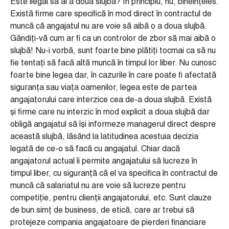
Este ilegal să ai a doua slujbă? În principiu, nu, bineînțeles.
Există firme care specifică în mod direct în contractul de
muncă că angajatul nu are voie să aibă o a doua slujbă.
Gândiți-vă cum ar fi ca un controlor de zbor să mai aibă o
slujbă! Nu-i vorbă, sunt foarte bine plătiți tocmai ca să nu
fie tentați să facă altă muncă în timpul lor liber. Nu cunosc
foarte bine legea dar, în cazurile în care poate fi afectată
siguranța sau viața oamenilor, legea este de partea
angajatorului care interzice cea de-a doua slujbă. Există
și firme care nu interzic în mod explicit a doua slujbă dar
obligă angajatul să își informeze managerul direct despre
această slujbă, lăsând la latitudinea acestuia decizia
legată de ce-o să facă cu angajatul. Chiar dacă
angajatorul actual îi permite angajatului să lucreze în
timpul liber, cu siguranță că el va specifica în contractul de
muncă că salariatul nu are voie să lucreze pentru
competiție, pentru clienții angajatorului, etc. Sunt clauze
de bun simț de business, de etică, care ar trebui să
protejeze compania angajatoare de pierderi financiare