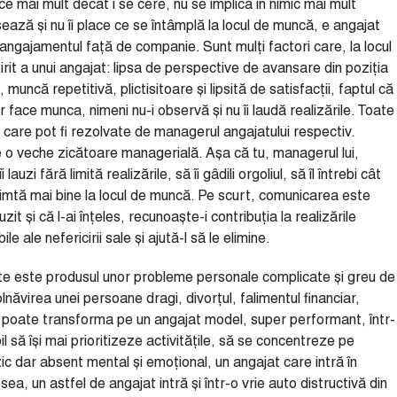
 mai mult decât i se cere, nu se implică în nimic mai mult
esează și nu îi place ce se întâmplă la locul de muncă, e angajat
angajamentul față de companie. Sunt mulți factori care, la locul
rit a unui angajat: lipsa de perspective de avansare din poziția
muncă repetitivă, plictisitoare și lipsită de satisfacții, faptul că
r face munca, nimeni nu-i observă și nu îi laudă realizările. Toate
i care pot fi rezolvate de managerul angajatului respectiv.
ne o veche zicătoare managerială. Așa că tu, managerul lui,
uzi fără limită realizările, să îi gâdili orgoliul, să îl întrebi cât
e simtă mai bine la locul de muncă. Pe scurt, comunicarea este
it și că l-ai înțeles, recunoaște-i contribuția la realizările
e ale nefericirii sale și ajută-l să le elimine.
te este produsul unor probleme personale complicate și greu de
ăvirea unei persoane dragi, divorțul, falimentul financiar,
l poate transforma pe un angajat model, super performant, într-
să își mai prioritizeze activitățile, să se concentreze pe
zic dar absent mental și emoțional, un angajat care intră în
ea, un astfel de angajat intră și într-o vrie auto distructivă din