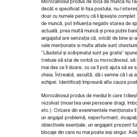
Morocănosul produs de locul de muncă nu face
decât e specificat în fișa postului, nu-l inter
doar cu numele pentru că îi lipsește complet 
de muncă, pot influența negativ starea de spi
actuală, prea multă muncă și prea puțini bani, 
angajatul are senzația că, oricât de bine și-a
cele menționate si multe altele sunt chestiun
”Lăudatul și scărpinatul sunt pe gratis” spu
trebuie să stai de vorbă cu morocănosul, să îi la
mai des ce îl doare, cu ce îl poți ajuta să s
cheia. Întreabă, ascultă, dă-i semne că l-ai auz
echipei. Identificați împreună alte cauze posibil
Morocănosul produs de mediul în care trăieș
rezolvat (moartea unei persoane dragi, îmboln
etc.). Oricare din evenimentele menționate î
un angajat problemă, neperformant, incapabil 
obiectivele esențiale, un angajant prezent fi
blocaje din care nu mai poate ieși singur. Ades