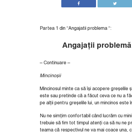
Partea 1 din “Angajatii problema “:
Angajații problemă 
– Continuare –
Mincinoșii
Mincinosul minte ca să își acopere greșelile 
este sau pretinde că a făcut ceva ce nu a făc
pe alții pentru greșelile lui, un mincinos est
Nu ne simțim confortabil când lucrăm cu mini
trebuie să fim tot timpul atenți ca să nu ne p
teama că respectivul ne va mai coace una, că