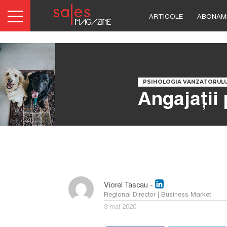
ARTICOLE
ABONAM
PSIHOLOGIA VANZATORULU
Angajații 
Viorel Tascau
-
Regional Director | Business Market
3 mai 2020