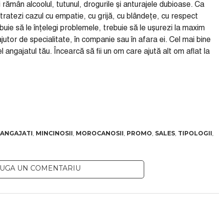
i rămân alcoolul, tutunul, drogurile și anturajele dubioase. Ca
tratezi cazul cu empatie, cu grijă, cu blândețe, cu respect
trebuie să le înțelegi problemele, trebuie să le ușurezi la maxim
ajutor de specialitate, în companie sau în afara ei. Cel mai bine
 el angajatul tău. Încearcă să fii un om care ajută alt om aflat la
ANGAJATI
,
MINCINOSII
,
MOROCANOSII
,
PROMO
,
SALES
,
TIPOLOGII
,