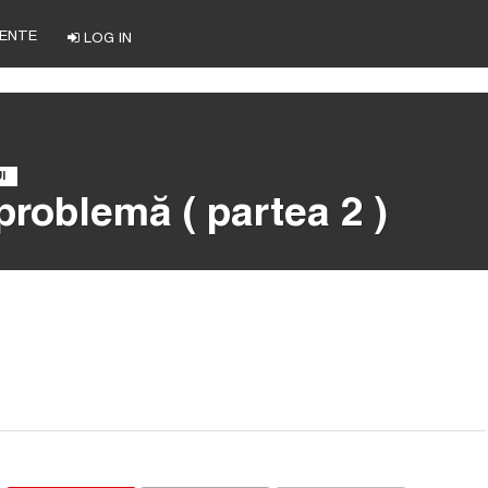
ENTE
LOG IN
I
problemă ( partea 2 )