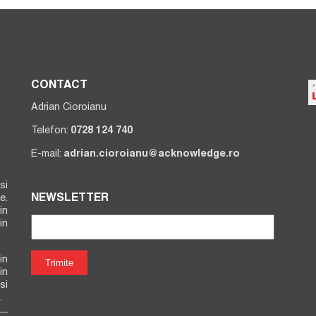
CONTACT
Adrian Cioroianu
Telefon:
0728 124 740
E-mail:
adrian.cioroianu@acknowledge.ro
si
NEWSLETTER
e.
in
in
in
in
si
.