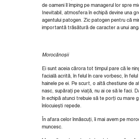
de oameni îl împing pe managerul lor spre 
Inevitabil, atmosfera în echipă devine una gr
agentului patogen. Zic patogen pentru că min
importantă trăsătură de caracter a unui anga
Morocănoșii
Ei sunt aceia cărora tot timpul pare că le nin
facială acrită, în felul în care vorbesc, în felu
hainele pe ei. Pe scurt, o altă chestiune de a
nasc, supărați pe viață, nu ai ce să le faci. D
în echipă atunci trebuie să te porți cu mare gri
înlocuiești repede.
În afara celor înnăscuți, îi mai avem pe moro
muncesc.