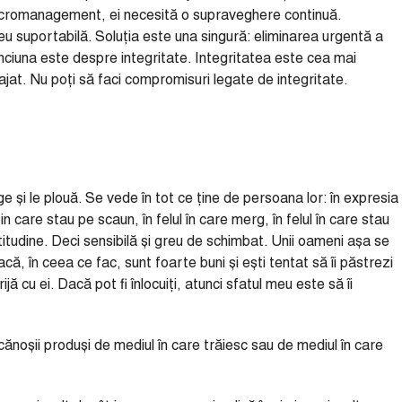
micromanagement, ei necesită o supraveghere continuă.
eu suportabilă. Soluția este una singură: eliminarea urgentă a
ciuna este despre integritate. Integritatea este cea mai
jat. Nu poți să faci compromisuri legate de integritate.
ge și le plouă. Se vede în tot ce ține de persoana lor: în expresia
l in care stau pe scaun, în felul în care merg, în felul în care stau
titudine. Deci sensibilă și greu de schimbat. Unii oameni așa se
acă, în ceea ce fac, sunt foarte buni și ești tentat să îi păstrezi
jă cu ei. Dacă pot fi înlocuiți, atunci sfatul meu este să îi
cănoșii produși de mediul în care trăiesc sau de mediul în care