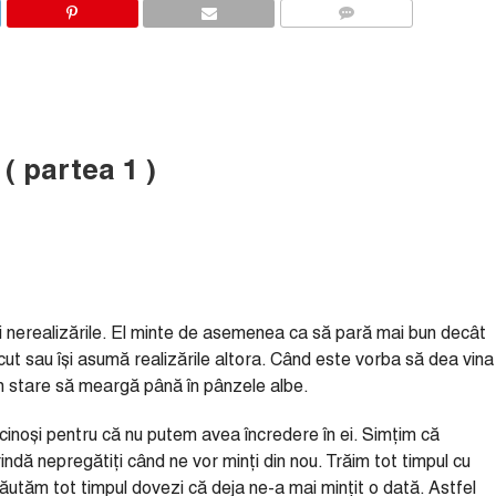
COMMENTS
( partea 1 )
și nerealizările. El minte de asemenea ca să pară mai bun decât
ut sau își asumă realizările altora. Când este vorba să dea vina
e în stare să meargă până în pânzele albe.
cinoși pentru că nu putem avea încredere în ei. Simțim că
rindă nepregătiți când ne vor minți din nou. Trăim tot timpul cu
utăm tot timpul dovezi că deja ne-a mai mințit o dată. Astfel